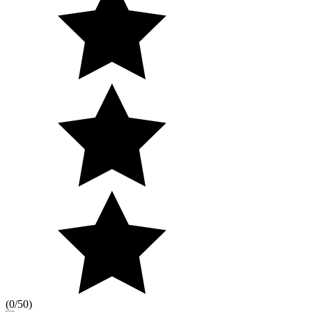
(
0/5
0
)