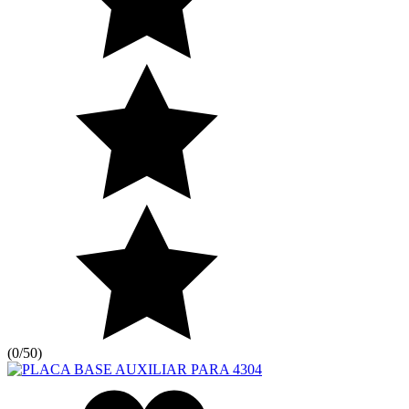
(
0/5
0
)