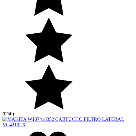
(
0/5
0
)