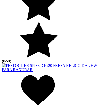
(
0/5
0
)