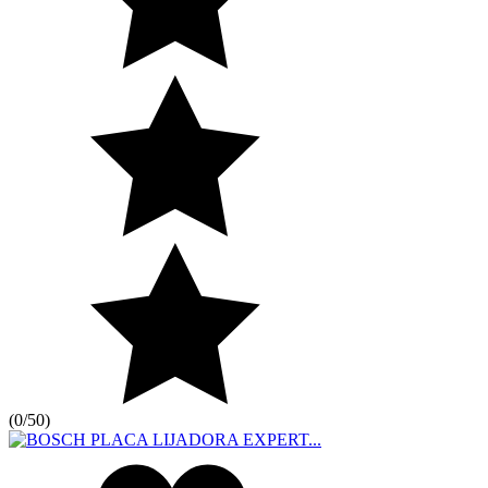
(
0/5
0
)