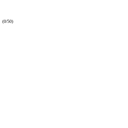
(
0/5
0
)
SIERRA INGLETADORA KS 60 E-SET