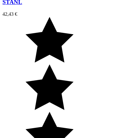
STANL
42,43 €